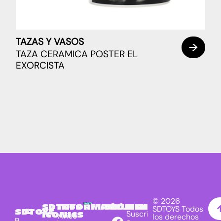
TAZAS Y VASOS
TAZA CERAMICA POSTER EL
EXORCISTA
© 2026
SDTOYS
INFORMACIÓN
SÍGUENOS
NEWSLETTER
SDTOYS Todos
LICENCIAS
SDTOYS
Suscríbete
ICONICS
Aviso
los derechos
P.