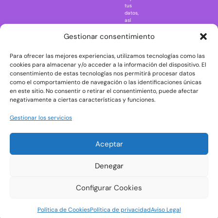
Regreso al
tus
futuro
datos,
así
Rick and
como
Morty
ejercer
Gestionar consentimiento
otros
Scarface
derechos
Para ofrecer las mejores experiencias, utilizamos tecnologías como las
consultando
The Big Bang
la
cookies para almacenar y/o acceder a la información del dispositivo. El
Theory
información
consentimiento de estas tecnologías nos permitirá procesar datos
adicional
The Blues
como el comportamiento de navegación o las identificaciones únicas
y
en este sitio. No consentir o retirar el consentimiento, puede afectar
Brothers
detallada
negativamente a ciertas características y funciones.
sobre
The Exorcist
protección
de
The
Gestionar los servicios
datos
Godfather
en
nuestra
The Goonies
Aceptar
Política
The Shining
de
Privacidad
Universal
Denegar
Monsters
Wednesday
Configurar Cookies
Welcome to
Política de Cookies
Política de privacidad
Aviso Legal
Derry