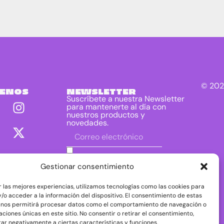
© 202
UENOS
NEWSLETTER
Suscríbete a nuestra Newsletter
para mantenerte al día con
nuestros productos y
novedades.
He leído y acepto las condiciones
contenidas en la política de privacidad
Gestionar consentimiento
sobre el tratamiento de mis datos para
el envío de la newsletter.
r las mejores experiencias, utilizamos tecnologías como las cookies para
DIRAC DIST, S.L. como responsable del
/o acceder a la información del dispositivo. El consentimiento de estas
tratamiento tratará tus datos con la finalidad de
 nos permitirá procesar datos como el comportamiento de navegación o
dar respuesta a tu consulta o petición. Puedes
caciones únicas en este sitio. No consentir o retirar el consentimiento,
acceder, rectificar y suprimir tus datos, así como
ejercer otros derechos consultando la
ar negativamente a ciertas características y funciones.