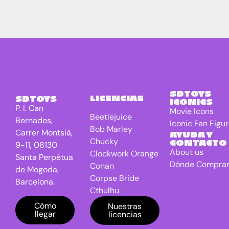
SDTOYS
LICENCIAS
SDTOYS
ICONICS
P. I. Can
Movie Icons
Beetlejuice
Bernades,
Iconic Fan Figu
Bob Marley
Carrer Montsià,
AYUDA Y
Chucky
CONTACTO
9-11, 08130
About us
Clockwork Orange
Santa Perpètua
Dónde Compra
Conan
de Mogoda,
Corpse Bride
Barcelona.
Cthulhu
DC Universe
Cómo
Nuestras
llegar
licencias
Batman
Dragon Ball