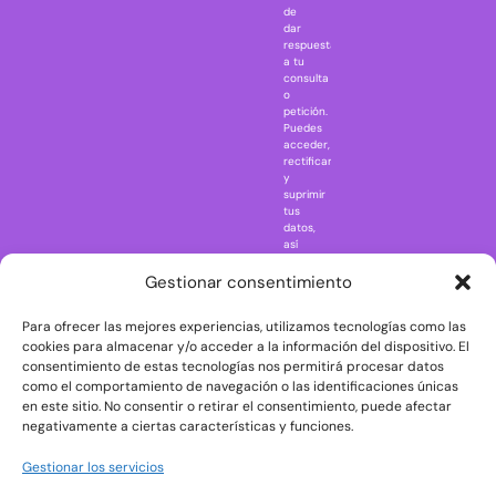
Jurassic Park
de
dar
Mazinger Z
respuesta
a tu
Movie Icons
consulta
Naruto
o
petición.
Nightmare in
Puedes
Elm Street
acceder,
rectificar
One Piece
y
suprimir
Regreso al
tus
futuro
datos,
así
Rick and
como
Morty
ejercer
Gestionar consentimiento
otros
Scarface
derechos
Para ofrecer las mejores experiencias, utilizamos tecnologías como las
consultando
The Big Bang
la
cookies para almacenar y/o acceder a la información del dispositivo. El
Theory
información
consentimiento de estas tecnologías nos permitirá procesar datos
adicional
The Blues
como el comportamiento de navegación o las identificaciones únicas
y
en este sitio. No consentir o retirar el consentimiento, puede afectar
Brothers
detallada
negativamente a ciertas características y funciones.
sobre
The Exorcist
protección
de
The
Gestionar los servicios
datos
Godfather
en