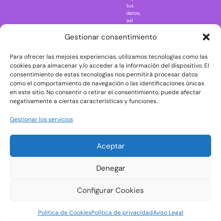
Regreso al
tus
futuro
datos,
así
Rick and
como
Morty
ejercer
Gestionar consentimiento
otros
Scarface
derechos
Para ofrecer las mejores experiencias, utilizamos tecnologías como las
consultando
The Big Bang
la
cookies para almacenar y/o acceder a la información del dispositivo. El
Theory
información
consentimiento de estas tecnologías nos permitirá procesar datos
adicional
The Blues
como el comportamiento de navegación o las identificaciones únicas
y
en este sitio. No consentir o retirar el consentimiento, puede afectar
Brothers
detallada
negativamente a ciertas características y funciones.
sobre
The Exorcist
protección
de
The
Gestionar los servicios
datos
Godfather
en
nuestra
The Goonies
Aceptar
Política
The Shining
de
Privacidad
Universal
Denegar
Monsters
Wednesday
Configurar Cookies
Welcome to
Política de Cookies
Política de privacidad
Aviso Legal
Derry