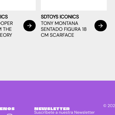
ICS
SDTOYS ICONICS
OOPER
TONY MONTANA
M THE
SENTADO FIGURA 18
HEORY
CM SCARFACE
© 202
UENOS
NEWSLETTER
Suscríbete a nuestra Newsletter