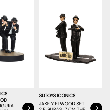
ICS
SDTOYS ICONICS
OOD
JAKE Y ELWOOD SET
IGURA
2 FIGURAS 17 CM THE