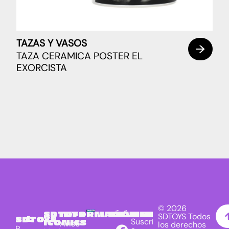
TAZAS Y VASOS
TAZA CERAMICA POSTER EL
EXORCISTA
© 2026
SDTOYS
INFORMACIÓN
SÍGUENOS
NEWSLETTER
SDTOYS Todos
LICENCIAS
SDTOYS
Suscríbete
ICONICS
Aviso
los derechos
P.