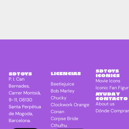
SDTOYS
LICENCIAS
SDTOYS
ICONICS
P. I. Can
Movie Icons
Beetlejuice
Bernades,
Iconic Fan Figu
Bob Marley
Carrer Montsià,
AYUDA Y
Chucky
CONTACTO
9-11, 08130
About us
Clockwork Orange
Santa Perpètua
Dónde Compra
Conan
de Mogoda,
Corpse Bride
Barcelona.
Cthulhu