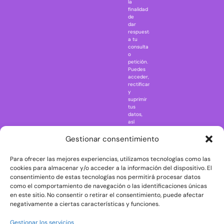
la
Jaws
finalidad
Jurassic Park
de
dar
Mazinger Z
respuesta
a tu
Movie Icons
consulta
Naruto
o
petición.
Nightmare in
Puedes
Elm Street
acceder,
rectificar
One Piece
y
suprimir
Regreso al
tus
futuro
datos,
así
Rick and
como
Morty
ejercer
Gestionar consentimiento
otros
Scarface
derechos
Para ofrecer las mejores experiencias, utilizamos tecnologías como las
consultando
The Big Bang
la
cookies para almacenar y/o acceder a la información del dispositivo. El
Theory
información
consentimiento de estas tecnologías nos permitirá procesar datos
adicional
The Blues
como el comportamiento de navegación o las identificaciones únicas
y
en este sitio. No consentir o retirar el consentimiento, puede afectar
Brothers
detallada
negativamente a ciertas características y funciones.
sobre
The Exorcist
protección
de
The
Gestionar los servicios