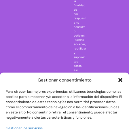
la
Jaws
finalidad
Jurassic Park
de
dar
Mazinger Z
respuesta
a tu
Movie Icons
consulta
Naruto
o
petición.
Nightmare in
Puedes
Elm Street
acceder,
rectificar
One Piece
y
suprimir
Regreso al
tus
futuro
datos,
así
Rick and
como
Morty
ejercer
Gestionar consentimiento
otros
Scarface
derechos
Para ofrecer las mejores experiencias, utilizamos tecnologías como las
consultando
The Big Bang
la
cookies para almacenar y/o acceder a la información del dispositivo. El
Theory
información
consentimiento de estas tecnologías nos permitirá procesar datos
adicional
The Blues
como el comportamiento de navegación o las identificaciones únicas
y
en este sitio. No consentir o retirar el consentimiento, puede afectar
Brothers
detallada
negativamente a ciertas características y funciones.
sobre
The Exorcist
protección
de
The
Gestionar los servicios