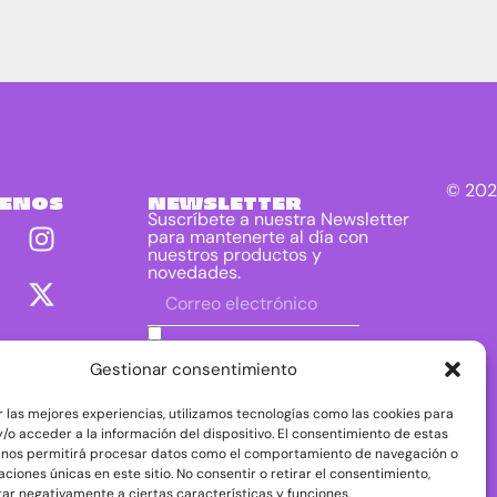
© 202
UENOS
NEWSLETTER
Suscríbete a nuestra Newsletter
para mantenerte al día con
nuestros productos y
novedades.
He leído y acepto las condiciones
contenidas en la política de privacidad
Gestionar consentimiento
sobre el tratamiento de mis datos para
el envío de la newsletter.
r las mejores experiencias, utilizamos tecnologías como las cookies para
DIRAC DIST, S.L. como responsable del
/o acceder a la información del dispositivo. El consentimiento de estas
tratamiento tratará tus datos con la finalidad de
 nos permitirá procesar datos como el comportamiento de navegación o
dar respuesta a tu consulta o petición. Puedes
caciones únicas en este sitio. No consentir o retirar el consentimiento,
acceder, rectificar y suprimir tus datos, así como
ejercer otros derechos consultando la
ar negativamente a ciertas características y funciones.