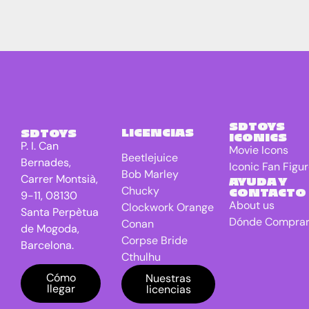
SDTOYS
LICENCIAS
SDTOYS
ICONICS
P. I. Can
Movie Icons
Beetlejuice
Bernades,
Iconic Fan Figu
Bob Marley
Carrer Montsià,
AYUDA Y
Chucky
CONTACTO
9-11, 08130
About us
Clockwork Orange
Santa Perpètua
Dónde Compra
Conan
de Mogoda,
Corpse Bride
Barcelona.
Cthulhu
DC Universe
Cómo
Nuestras
llegar
licencias
Batman
Dragon Ball