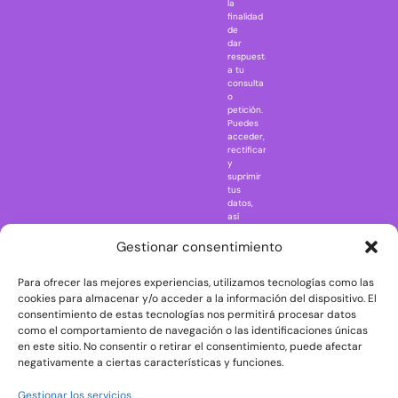
la
Jaws
finalidad
Jurassic Park
de
dar
Mazinger Z
respuesta
a tu
Movie Icons
consulta
Naruto
o
petición.
Nightmare in
Puedes
Elm Street
acceder,
rectificar
One Piece
y
suprimir
Regreso al
tus
futuro
datos,
así
Rick and
como
Morty
ejercer
Gestionar consentimiento
otros
Scarface
derechos
Para ofrecer las mejores experiencias, utilizamos tecnologías como las
consultando
The Big Bang
la
cookies para almacenar y/o acceder a la información del dispositivo. El
Theory
información
consentimiento de estas tecnologías nos permitirá procesar datos
adicional
The Blues
como el comportamiento de navegación o las identificaciones únicas
y
en este sitio. No consentir o retirar el consentimiento, puede afectar
Brothers
detallada
negativamente a ciertas características y funciones.
sobre
The Exorcist
protección
de
The
Gestionar los servicios