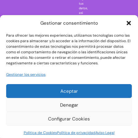
Regreso al
tus
futuro
datos,
así
Rick and
como
Morty
ejercer
Gestionar consentimiento
otros
Scarface
derechos
Para ofrecer las mejores experiencias, utilizamos tecnologías como las
consultando
The Big Bang
la
cookies para almacenar y/o acceder a la información del dispositivo. El
Theory
información
consentimiento de estas tecnologías nos permitirá procesar datos
adicional
The Blues
como el comportamiento de navegación o las identificaciones únicas
y
en este sitio. No consentir o retirar el consentimiento, puede afectar
Brothers
detallada
negativamente a ciertas características y funciones.
sobre
The Exorcist
protección
de
The
Gestionar los servicios
datos
Godfather
en
nuestra
The Goonies
Aceptar
Política
The Shining
de
Privacidad
Universal
Denegar
Monsters
Wednesday
Configurar Cookies
Welcome to
Política de Cookies
Política de privacidad
Aviso Legal
Derry