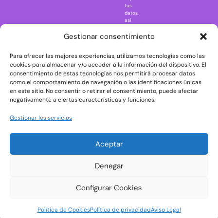
Regreso al
tus
futuro
datos,
así
Rick and
como
Morty
ejercer
Gestionar consentimiento
otros
Scarface
derechos
Para ofrecer las mejores experiencias, utilizamos tecnologías como las
consultando
The Big Bang
la
cookies para almacenar y/o acceder a la información del dispositivo. El
Theory
información
consentimiento de estas tecnologías nos permitirá procesar datos
adicional
The Blues
como el comportamiento de navegación o las identificaciones únicas
y
en este sitio. No consentir o retirar el consentimiento, puede afectar
Brothers
detallada
negativamente a ciertas características y funciones.
sobre
The Exorcist
protección
de
The
Gestionar los servicios
datos
Godfather
en
nuestra
The Goonies
Aceptar
Política
The Shining
de
Privacidad
Universal
Denegar
Monsters
Wednesday
Configurar Cookies
Welcome to
Política de Cookies
Política de privacidad
Aviso Legal
Derry