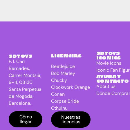
SDTOYS
LICENCIAS
SDTOYS
ICONICS
P. I. Can
Movie Icons
Beetlejuice
Bernades,
Iconic Fan Figu
Bob Marley
Carrer Montsià,
AYUDA Y
Chucky
CONTACTO
9-11, 08130
About us
Clockwork Orange
Santa Perpètua
Dónde Compra
Conan
de Mogoda,
Corpse Bride
Barcelona.
Cthulhu
DC Universe
Cómo
Nuestras
llegar
licencias
Batman
Dragon Ball