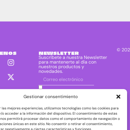
© 202
UENOS
NEWSLETTER
Suscríbete a nuestra Newsletter
para mantenerte al día con
nuestros productos y
novedades.
He leído y acepto las condiciones
contenidas en la política de privacidad
Gestionar consentimiento
sobre el tratamiento de mis datos para
el envío de la newsletter.
r las mejores experiencias, utilizamos tecnologías como las cookies para
DIRAC DIST, S.L. como responsable del
/o acceder a la información del dispositivo. El consentimiento de estas
tratamiento tratará tus datos con la finalidad de
 nos permitirá procesar datos como el comportamiento de navegación o
dar respuesta a tu consulta o petición. Puedes
caciones únicas en este sitio. No consentir o retirar el consentimiento,
acceder, rectificar y suprimir tus datos, así como
ejercer otros derechos consultando la
ar negativamente a ciertas características y funciones.