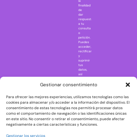
la
Jaws
finalidad
Jurassic Park
de
dar
Mazinger Z
respuesta
a tu
Movie Icons
consulta
Naruto
o
petición.
Nightmare in
Puedes
Elm Street
acceder,
rectificar
One Piece
y
suprimir
Regreso al
tus
futuro
datos,
así
Rick and
como
Morty
ejercer
Gestionar consentimiento
otros
Scarface
derechos
Para ofrecer las mejores experiencias, utilizamos tecnologías como las
consultando
The Big Bang
la
cookies para almacenar y/o acceder a la información del dispositivo. El
Theory
información
consentimiento de estas tecnologías nos permitirá procesar datos
adicional
The Blues
como el comportamiento de navegación o las identificaciones únicas
y
en este sitio. No consentir o retirar el consentimiento, puede afectar
Brothers
detallada
negativamente a ciertas características y funciones.
sobre
The Exorcist
protección
de
The
Gestionar los servicios