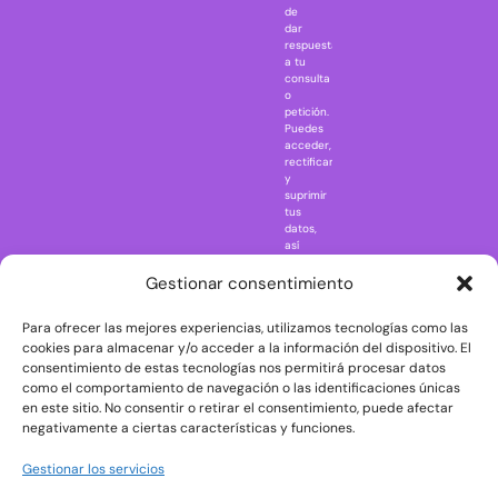
Jurassic Park
de
dar
Mazinger Z
respuesta
a tu
Movie Icons
consulta
Naruto
o
petición.
Nightmare in
Puedes
Elm Street
acceder,
rectificar
One Piece
y
suprimir
Regreso al
tus
futuro
datos,
así
Rick and
como
Morty
ejercer
Gestionar consentimiento
otros
Scarface
derechos
Para ofrecer las mejores experiencias, utilizamos tecnologías como las
consultando
The Big Bang
la
cookies para almacenar y/o acceder a la información del dispositivo. El
Theory
información
consentimiento de estas tecnologías nos permitirá procesar datos
adicional
The Blues
como el comportamiento de navegación o las identificaciones únicas
y
en este sitio. No consentir o retirar el consentimiento, puede afectar
Brothers
detallada
negativamente a ciertas características y funciones.
sobre
The Exorcist
protección
de
The
Gestionar los servicios
datos
Godfather
en