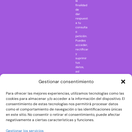
la
Jaws
finalidad
Jurassic Park
de
dar
Mazinger Z
respuesta
a tu
Movie Icons
consulta
Naruto
o
petición.
Nightmare in
Puedes
Elm Street
acceder,
rectificar
One Piece
y
suprimir
Regreso al
tus
futuro
datos,
así
Rick and
como
Morty
ejercer
Gestionar consentimiento
otros
Scarface
derechos
Para ofrecer las mejores experiencias, utilizamos tecnologías como las
consultando
The Big Bang
la
cookies para almacenar y/o acceder a la información del dispositivo. El
Theory
información
consentimiento de estas tecnologías nos permitirá procesar datos
adicional
The Blues
como el comportamiento de navegación o las identificaciones únicas
y
en este sitio. No consentir o retirar el consentimiento, puede afectar
Brothers
detallada
negativamente a ciertas características y funciones.
sobre
The Exorcist
protección
de
The
Gestionar los servicios