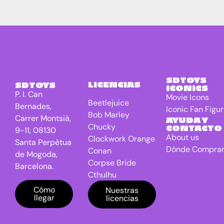
SDTOYS
LICENCIAS
SDTOYS
ICONICS
P. I. Can
Movie Icons
Beetlejuice
Bernades,
Iconic Fan Figu
Bob Marley
Carrer Montsià,
AYUDA Y
Chucky
CONTACTO
9-11, 08130
About us
Clockwork Orange
Santa Perpètua
Dónde Compra
Conan
de Mogoda,
Corpse Bride
Barcelona.
Cthulhu
DC Universe
Cómo
Nuestras
llegar
licencias
Batman
Dragon Ball
E.T. the Extra-