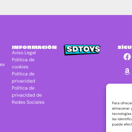
INFORMACIÓN
SÍG
Aviso Legal
Política de
res
cookies
Política de
privacidad
r
Política de
privacidad de
Redes Sociales
Para ofrece
almacenar y
tecnologías
las identifi
puede afect