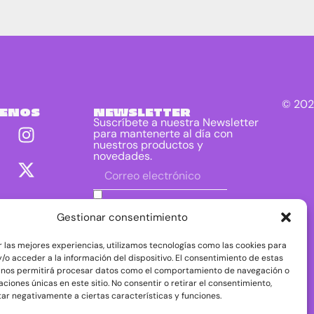
© 202
UENOS
NEWSLETTER
Suscríbete a nuestra Newsletter
para mantenerte al día con
nuestros productos y
novedades.
He leído y acepto las condiciones
contenidas en la política de privacidad
Gestionar consentimiento
sobre el tratamiento de mis datos para
el envío de la newsletter.
r las mejores experiencias, utilizamos tecnologías como las cookies para
DIRAC DIST, S.L. como responsable del
/o acceder a la información del dispositivo. El consentimiento de estas
tratamiento tratará tus datos con la finalidad de
 nos permitirá procesar datos como el comportamiento de navegación o
dar respuesta a tu consulta o petición. Puedes
caciones únicas en este sitio. No consentir o retirar el consentimiento,
acceder, rectificar y suprimir tus datos, así como
ejercer otros derechos consultando la
ar negativamente a ciertas características y funciones.
información adicional y detallada sobre