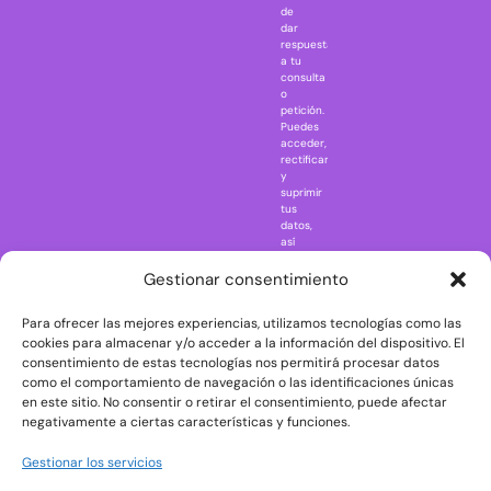
Jurassic Park
de
dar
Mazinger Z
respuesta
a tu
Movie Icons
consulta
Naruto
o
petición.
Nightmare in
Puedes
Elm Street
acceder,
rectificar
One Piece
y
suprimir
Regreso al
tus
futuro
datos,
así
Rick and
como
Morty
ejercer
Gestionar consentimiento
otros
Scarface
derechos
Para ofrecer las mejores experiencias, utilizamos tecnologías como las
consultando
The Big Bang
la
cookies para almacenar y/o acceder a la información del dispositivo. El
Theory
información
consentimiento de estas tecnologías nos permitirá procesar datos
adicional
The Blues
como el comportamiento de navegación o las identificaciones únicas
y
en este sitio. No consentir o retirar el consentimiento, puede afectar
Brothers
detallada
negativamente a ciertas características y funciones.
sobre
The Exorcist
protección
de
The
Gestionar los servicios
datos
Godfather
en