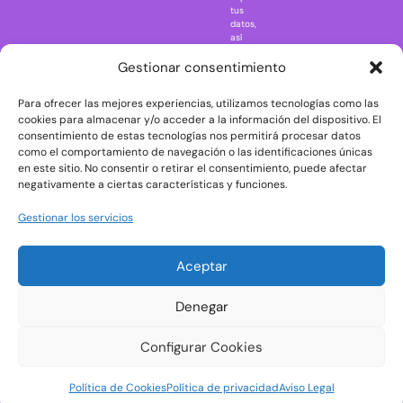
Regreso al
tus
futuro
datos,
así
Rick and
como
Morty
ejercer
Gestionar consentimiento
otros
Scarface
derechos
Para ofrecer las mejores experiencias, utilizamos tecnologías como las
consultando
The Big Bang
la
cookies para almacenar y/o acceder a la información del dispositivo. El
Theory
información
consentimiento de estas tecnologías nos permitirá procesar datos
adicional
The Blues
como el comportamiento de navegación o las identificaciones únicas
y
en este sitio. No consentir o retirar el consentimiento, puede afectar
Brothers
detallada
negativamente a ciertas características y funciones.
sobre
The Exorcist
protección
de
The
Gestionar los servicios
datos
Godfather
en
nuestra
The Goonies
Aceptar
Política
The Shining
de
Privacidad
Universal
Denegar
Monsters
Wednesday
Configurar Cookies
Welcome to
Política de Cookies
Política de privacidad
Aviso Legal
Derry