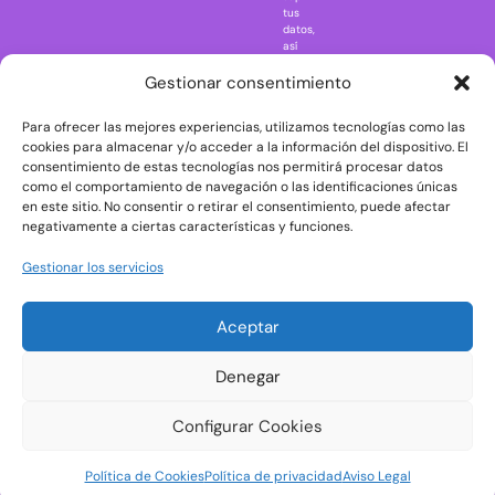
Regreso al
tus
futuro
datos,
así
Rick and
como
Morty
ejercer
Gestionar consentimiento
otros
Scarface
derechos
Para ofrecer las mejores experiencias, utilizamos tecnologías como las
consultando
The Big Bang
la
cookies para almacenar y/o acceder a la información del dispositivo. El
Theory
información
consentimiento de estas tecnologías nos permitirá procesar datos
adicional
The Blues
como el comportamiento de navegación o las identificaciones únicas
y
en este sitio. No consentir o retirar el consentimiento, puede afectar
Brothers
detallada
negativamente a ciertas características y funciones.
sobre
The Exorcist
protección
de
The
Gestionar los servicios
datos
Godfather
en
nuestra
The Goonies
Aceptar
Política
The Shining
de
Privacidad
Universal
Denegar
Monsters
Wednesday
Configurar Cookies
Welcome to
Política de Cookies
Política de privacidad
Aviso Legal
Derry