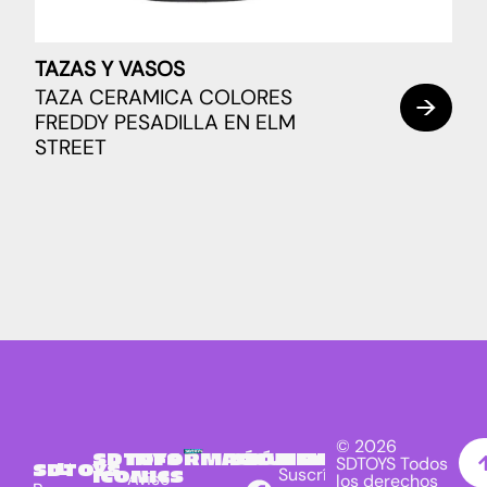
TAZAS Y VASOS
TAZA CERAMICA COLORES
FREDDY PESADILLA EN ELM
STREET
© 2026
SDTOYS
INFORMACIÓN
SÍGUENOS
NEWSLETTER
SDTOYS Todos
LICENCIAS
SDTOYS
Suscríbete
ICONICS
Aviso
los derechos