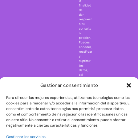
la
Jaws
finalidad
Jurassic Park
de
dar
Mazinger Z
respuesta
a tu
Movie Icons
consulta
Naruto
o
petición.
Nightmare in
Puedes
Elm Street
acceder,
rectificar
One Piece
y
suprimir
Regreso al
tus
futuro
datos,
así
Rick and
como
Morty
ejercer
Gestionar consentimiento
otros
Scarface
derechos
Para ofrecer las mejores experiencias, utilizamos tecnologías como las
consultando
The Big Bang
la
cookies para almacenar y/o acceder a la información del dispositivo. El
Theory
información
consentimiento de estas tecnologías nos permitirá procesar datos
adicional
The Blues
como el comportamiento de navegación o las identificaciones únicas
y
en este sitio. No consentir o retirar el consentimiento, puede afectar
Brothers
detallada
negativamente a ciertas características y funciones.
sobre
The Exorcist
protección
de
The
Gestionar los servicios