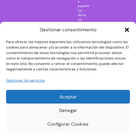
One Piece
y
suprimir
Regreso al
tus
futuro
datos,
así
Rick and
como
Morty
ejercer
Gestionar consentimiento
otros
Scarface
derechos
Para ofrecer las mejores experiencias, utilizamos tecnologías como las
consultando
The Big Bang
la
cookies para almacenar y/o acceder a la información del dispositivo. El
Theory
información
consentimiento de estas tecnologías nos permitirá procesar datos
adicional
The Blues
como el comportamiento de navegación o las identificaciones únicas
y
en este sitio. No consentir o retirar el consentimiento, puede afectar
Brothers
detallada
negativamente a ciertas características y funciones.
sobre
The Exorcist
protección
de
The
Gestionar los servicios
datos
Godfather
en
nuestra
The Goonies
Aceptar
Política
The Shining
de
Privacidad
Universal
Denegar
Monsters
Wednesday
Configurar Cookies
Welcome to