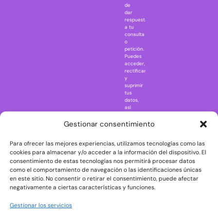
Jurassic Park
de
dar
Mazinger Z
respuesta
a tu
Movie Icons
consulta
Naruto
o
petición.
Nightmare in
Puedes
Elm Street
acceder,
rectificar
One Piece
y
suprimir
Regreso al
tus
futuro
datos,
así
Rick and
como
Morty
ejercer
Gestionar consentimiento
otros
Scarface
derechos
Para ofrecer las mejores experiencias, utilizamos tecnologías como las
consultando
The Big Bang
la
cookies para almacenar y/o acceder a la información del dispositivo. El
Theory
información
consentimiento de estas tecnologías nos permitirá procesar datos
adicional
The Blues
como el comportamiento de navegación o las identificaciones únicas
y
en este sitio. No consentir o retirar el consentimiento, puede afectar
Brothers
detallada
negativamente a ciertas características y funciones.
sobre
The Exorcist
protección
de
The
Gestionar los servicios
datos
Godfather
en