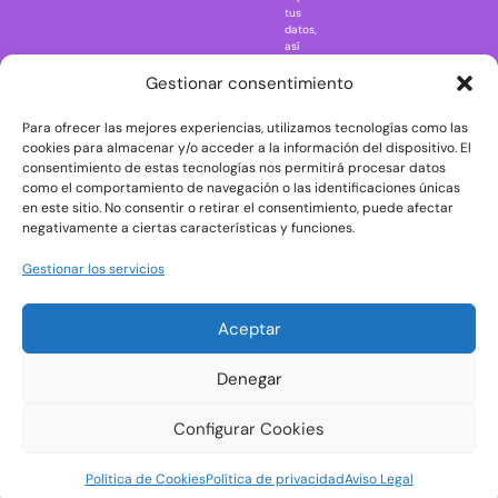
Regreso al
tus
futuro
datos,
así
Rick and
como
Morty
ejercer
Gestionar consentimiento
otros
Scarface
derechos
Para ofrecer las mejores experiencias, utilizamos tecnologías como las
consultando
The Big Bang
la
cookies para almacenar y/o acceder a la información del dispositivo. El
Theory
información
consentimiento de estas tecnologías nos permitirá procesar datos
adicional
The Blues
como el comportamiento de navegación o las identificaciones únicas
y
en este sitio. No consentir o retirar el consentimiento, puede afectar
Brothers
detallada
negativamente a ciertas características y funciones.
sobre
The Exorcist
protección
de
The
Gestionar los servicios
datos
Godfather
en
nuestra
The Goonies
Aceptar
Política
The Shining
de
Privacidad
Universal
Denegar
Monsters
Wednesday
Configurar Cookies
Welcome to
Política de Cookies
Política de privacidad
Aviso Legal
Derry