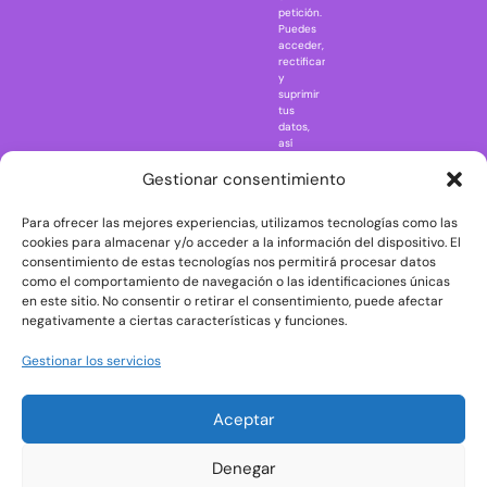
petición.
Nightmare in
Puedes
Elm Street
acceder,
rectificar
One Piece
y
suprimir
Regreso al
tus
futuro
datos,
así
Rick and
como
Morty
ejercer
Gestionar consentimiento
otros
Scarface
derechos
Para ofrecer las mejores experiencias, utilizamos tecnologías como las
consultando
The Big Bang
la
cookies para almacenar y/o acceder a la información del dispositivo. El
Theory
información
consentimiento de estas tecnologías nos permitirá procesar datos
adicional
The Blues
como el comportamiento de navegación o las identificaciones únicas
y
en este sitio. No consentir o retirar el consentimiento, puede afectar
Brothers
detallada
negativamente a ciertas características y funciones.
sobre
The Exorcist
protección
de
The
Gestionar los servicios
datos
Godfather
en
nuestra
The Goonies
Aceptar
Política
The Shining
de
Privacidad
Universal
Denegar