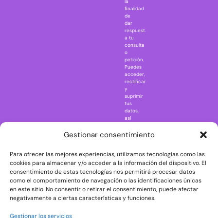
la
Jaws
finalidad
Jurassic Park
de
dar
Mazinger Z
respuesta
a tu
Movie Icons
consulta
Naruto
o
petición.
Nightmare in
Puedes
Elm Street
acceder,
rectificar
One Piece
y
suprimir
Regreso al
tus
futuro
datos,
así
Rick and
como
Morty
ejercer
Gestionar consentimiento
otros
Scarface
derechos
Para ofrecer las mejores experiencias, utilizamos tecnologías como las
consultando
The Big Bang
la
cookies para almacenar y/o acceder a la información del dispositivo. El
Theory
información
consentimiento de estas tecnologías nos permitirá procesar datos
adicional
The Blues
como el comportamiento de navegación o las identificaciones únicas
y
en este sitio. No consentir o retirar el consentimiento, puede afectar
Brothers
detallada
negativamente a ciertas características y funciones.
sobre
The Exorcist
protección
de
The
Gestionar los servicios