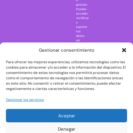
o
petición.
Nightmare in
Puedes
Elm Street
acceder,
rectificar
One Piece
y
suprimir
Regreso al
tus
futuro
datos,
así
Rick and
como
Morty
ejercer
Gestionar consentimiento
otros
Scarface
derechos
Para ofrecer las mejores experiencias, utilizamos tecnologías como las
consultando
The Big Bang
la
cookies para almacenar y/o acceder a la información del dispositivo. El
Theory
información
consentimiento de estas tecnologías nos permitirá procesar datos
adicional
The Blues
como el comportamiento de navegación o las identificaciones únicas
y
en este sitio. No consentir o retirar el consentimiento, puede afectar
Brothers
detallada
negativamente a ciertas características y funciones.
sobre
The Exorcist
protección
de
The
Gestionar los servicios
datos
Godfather
en
nuestra
The Goonies
Aceptar
Política
The Shining
de
Privacidad
Universal
Denegar