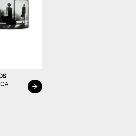
OS
ICA