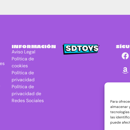
INFORMACIÓN
SÍG
Aviso Legal
Política de
res
cookies
Política de
privacidad
r
Política de
privacidad de
Redes Sociales
Para ofrece
almacenar y
tecnologías
las identifi
puede afect