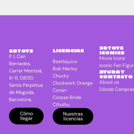
SDTOYS
LICENCIAS
SDTOYS
ICONICS
P. I. Can
Movie Icons
Beetlejuice
Bernades,
Iconic Fan Figu
Bob Marley
Carrer Montsià,
AYUDA Y
Chucky
CONTACTO
9-11, 08130
About us
Clockwork Orange
Santa Perpètua
Dónde Compra
Conan
de Mogoda,
Corpse Bride
Barcelona.
Cthulhu
DC Universe
Cómo
Nuestras
llegar
licencias
Batman
Dragon Ball
E.T. the Extra-