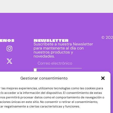
© 202
UENOS
NEWSLETTER
Suscríbete a nuestra Newsletter
para mantenerte al día con
nuestros productos y
novedades.
He leído y acepto las condiciones
contenidas en la política de privacidad
Gestionar consentimiento
sobre el tratamiento de mis datos para
el envío de la newsletter.
r las mejores experiencias, utilizamos tecnologías como las cookies para
DIRAC DIST, S.L. como responsable del
/o acceder a la información del dispositivo. El consentimiento de estas
tratamiento tratará tus datos con la finalidad de
 nos permitirá procesar datos como el comportamiento de navegación o
dar respuesta a tu consulta o petición. Puedes
caciones únicas en este sitio. No consentir o retirar el consentimiento,
acceder, rectificar y suprimir tus datos, así como
ejercer otros derechos consultando la
ar negativamente a ciertas características y funciones.
información adicional y detallada sobre