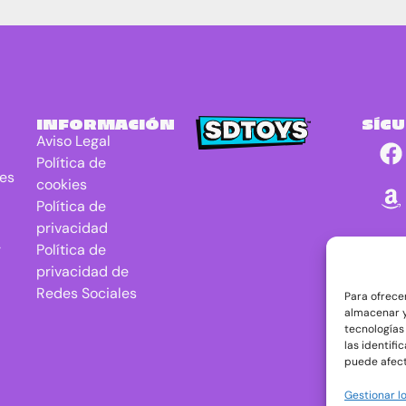
INFORMACIÓN
SÍG
Aviso Legal
Política de
res
cookies
Política de
privacidad
r
Política de
privacidad de
Redes Sociales
Para ofrece
almacenar y
tecnologías
las identifi
puede afect
Gestionar lo