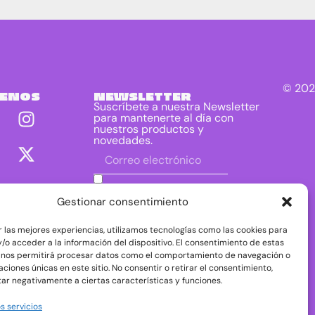
© 202
UENOS
NEWSLETTER
Suscríbete a nuestra Newsletter
para mantenerte al día con
nuestros productos y
novedades.
He leído y acepto las condiciones
contenidas en la política de privacidad
Gestionar consentimiento
sobre el tratamiento de mis datos para
el envío de la newsletter.
r las mejores experiencias, utilizamos tecnologías como las cookies para
DIRAC DIST, S.L. como responsable del
/o acceder a la información del dispositivo. El consentimiento de estas
tratamiento tratará tus datos con la finalidad de
 nos permitirá procesar datos como el comportamiento de navegación o
dar respuesta a tu consulta o petición. Puedes
caciones únicas en este sitio. No consentir o retirar el consentimiento,
acceder, rectificar y suprimir tus datos, así como
ejercer otros derechos consultando la
ar negativamente a ciertas características y funciones.
información adicional y detallada sobre
protección de datos en nuestra
Política de
s servicios
Privacidad