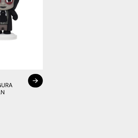
GURA
AN