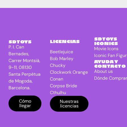
SDTOYS
LICENCIAS
SDTOYS
ICONICS
P. I. Can
Movie Icons
Beetlejuice
Bernades,
Iconic Fan Figu
Bob Marley
Carrer Montsià,
AYUDA Y
Chucky
CONTACTO
9-11, 08130
About us
Clockwork Orange
Santa Perpètua
Dónde Compra
Conan
de Mogoda,
Corpse Bride
Barcelona.
Cthulhu
DC Universe
Cómo
Nuestras
llegar
licencias
Batman
Dragon Ball
E.T. the Extra-
Terrestrial