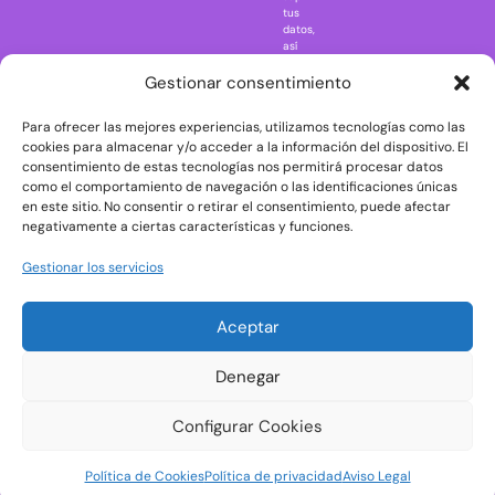
Regreso al
tus
futuro
datos,
así
Rick and
como
Morty
ejercer
Gestionar consentimiento
otros
Scarface
derechos
Para ofrecer las mejores experiencias, utilizamos tecnologías como las
consultando
The Big Bang
la
cookies para almacenar y/o acceder a la información del dispositivo. El
Theory
información
consentimiento de estas tecnologías nos permitirá procesar datos
adicional
The Blues
como el comportamiento de navegación o las identificaciones únicas
y
en este sitio. No consentir o retirar el consentimiento, puede afectar
Brothers
detallada
negativamente a ciertas características y funciones.
sobre
The Exorcist
protección
de
The
Gestionar los servicios
datos
Godfather
en
nuestra
The Goonies
Aceptar
Política
The Shining
de
Privacidad
Universal
Denegar
Monsters
Wednesday
Configurar Cookies
Welcome to
Política de Cookies
Política de privacidad
Aviso Legal
Derry