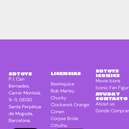
SDTOYS
LICENCIAS
SDTOYS
ICONICS
P. I. Can
Movie Icons
Beetlejuice
Bernades,
Iconic Fan Figu
Bob Marley
Carrer Montsià,
AYUDA Y
Chucky
CONTACTO
9-11, 08130
About us
Clockwork Orange
Santa Perpètua
Dónde Compra
Conan
de Mogoda,
Corpse Bride
Barcelona.
Cthulhu