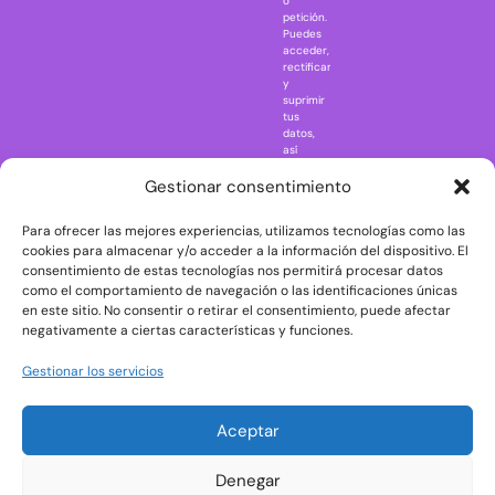
o
petición.
Nightmare in
Puedes
Elm Street
acceder,
rectificar
One Piece
y
suprimir
Regreso al
tus
futuro
datos,
así
Rick and
como
Morty
ejercer
Gestionar consentimiento
otros
Scarface
derechos
Para ofrecer las mejores experiencias, utilizamos tecnologías como las
consultando
The Big Bang
la
cookies para almacenar y/o acceder a la información del dispositivo. El
Theory
información
consentimiento de estas tecnologías nos permitirá procesar datos
adicional
The Blues
como el comportamiento de navegación o las identificaciones únicas
y
en este sitio. No consentir o retirar el consentimiento, puede afectar
Brothers
detallada
negativamente a ciertas características y funciones.
sobre
The Exorcist
protección
de
The
Gestionar los servicios
datos
Godfather
en
nuestra
The Goonies
Aceptar
Política
The Shining
de
Privacidad
Universal
Denegar