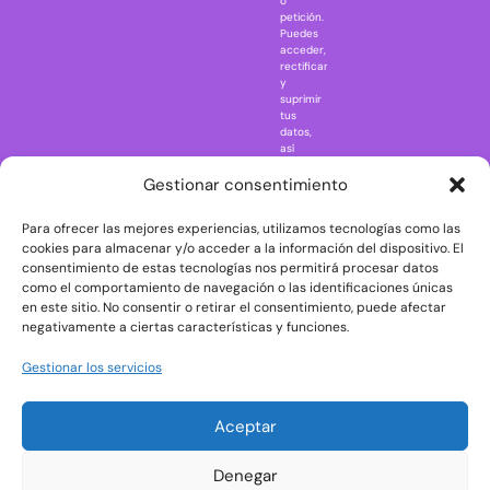
o
petición.
Nightmare in
Puedes
Elm Street
acceder,
rectificar
One Piece
y
suprimir
Regreso al
tus
futuro
datos,
así
Rick and
como
Morty
ejercer
Gestionar consentimiento
otros
Scarface
derechos
Para ofrecer las mejores experiencias, utilizamos tecnologías como las
consultando
The Big Bang
la
cookies para almacenar y/o acceder a la información del dispositivo. El
Theory
información
consentimiento de estas tecnologías nos permitirá procesar datos
adicional
The Blues
como el comportamiento de navegación o las identificaciones únicas
y
en este sitio. No consentir o retirar el consentimiento, puede afectar
Brothers
detallada
negativamente a ciertas características y funciones.
sobre
The Exorcist
protección
de
The
Gestionar los servicios
datos
Godfather
en
nuestra
The Goonies
Aceptar
Política
The Shining
de
Privacidad
Universal
Denegar