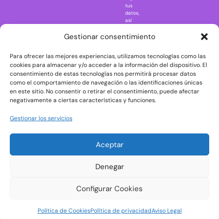
Regreso al
tus
futuro
datos,
así
Rick and
como
Morty
ejercer
Gestionar consentimiento
otros
Scarface
derechos
Para ofrecer las mejores experiencias, utilizamos tecnologías como las
consultando
The Big Bang
la
cookies para almacenar y/o acceder a la información del dispositivo. El
Theory
información
consentimiento de estas tecnologías nos permitirá procesar datos
adicional
The Blues
como el comportamiento de navegación o las identificaciones únicas
y
en este sitio. No consentir o retirar el consentimiento, puede afectar
Brothers
detallada
negativamente a ciertas características y funciones.
sobre
The Exorcist
protección
de
The
Gestionar los servicios
datos
Godfather
en
nuestra
The Goonies
Aceptar
Política
The Shining
de
Privacidad
Universal
Denegar
Monsters
Wednesday
Configurar Cookies
Welcome to
Política de Cookies
Política de privacidad
Aviso Legal
Derry