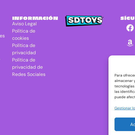
INFORMACIÓN
SÍG
Aviso Legal
Política de
res
cookies
Política de
privacidad
r
Política de
privacidad de
Redes Sociales
Para ofrece
almacenar y
tecnologías
las identifi
puede afect
Gestionar lo
A