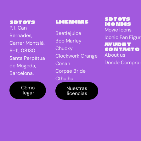
SDTOYS
LICENCIAS
SDTOYS
ICONICS
P. I. Can
Movie Icons
Beetlejuice
Bernades,
Iconic Fan Figu
Bob Marley
Carrer Montsià,
AYUDA Y
Chucky
CONTACTO
9-11, 08130
About us
Clockwork Orange
Santa Perpètua
Dónde Compra
Conan
de Mogoda,
Corpse Bride
Barcelona.
Cthulhu
DC Universe
Cómo
Nuestras
llegar
licencias
Batman
Dragon Ball
E.T. the Extra-
Terrestrial
El Señor de los
anillos
Freddy VS Jason