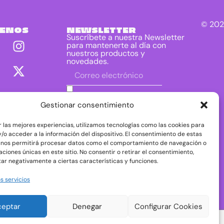
© 202
UENOS
NEWSLETTER
Suscríbete a nuestra Newsletter
para mantenerte al día con
nuestros productos y
novedades.
He leído y acepto las condiciones
contenidas en la política de privacidad
Gestionar consentimiento
sobre el tratamiento de mis datos para
el envío de la newsletter.
r las mejores experiencias, utilizamos tecnologías como las cookies para
DIRAC DIST, S.L. como responsable del
/o acceder a la información del dispositivo. El consentimiento de estas
tratamiento tratará tus datos con la finalidad de
 nos permitirá procesar datos como el comportamiento de navegación o
dar respuesta a tu consulta o petición. Puedes
caciones únicas en este sitio. No consentir o retirar el consentimiento,
acceder, rectificar y suprimir tus datos, así como
ejercer otros derechos consultando la
ar negativamente a ciertas características y funciones.
información adicional y detallada sobre
protección de datos en nuestra
Política de
s servicios
Privacidad
ceptar
Denegar
Configurar Cookies