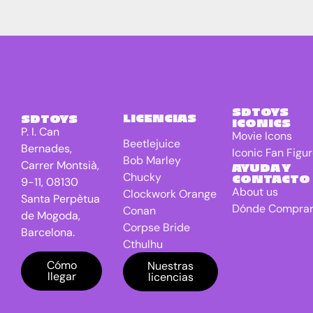
SDTOYS
LICENCIAS
SDTOYS
ICONICS
P. I. Can
Movie Icons
Beetlejuice
Bernades,
Iconic Fan Figu
Bob Marley
Carrer Montsià,
AYUDA Y
Chucky
CONTACTO
9-11, 08130
About us
Clockwork Orange
Santa Perpètua
Dónde Compra
Conan
de Mogoda,
Corpse Bride
Barcelona.
Cthulhu
DC Universe
Cómo
Nuestras
llegar
licencias
Batman
Dragon Ball
E.T. the Extra-