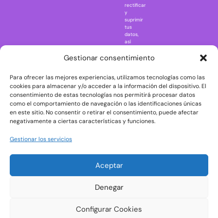
rectificar
One Piece
y
suprimir
Regreso al
tus
futuro
datos,
así
Rick and
como
Morty
ejercer
Gestionar consentimiento
otros
Scarface
derechos
Para ofrecer las mejores experiencias, utilizamos tecnologías como las
consultando
The Big Bang
la
cookies para almacenar y/o acceder a la información del dispositivo. El
Theory
información
consentimiento de estas tecnologías nos permitirá procesar datos
adicional
The Blues
como el comportamiento de navegación o las identificaciones únicas
y
en este sitio. No consentir o retirar el consentimiento, puede afectar
Brothers
detallada
negativamente a ciertas características y funciones.
sobre
The Exorcist
protección
de
The
Gestionar los servicios
datos
Godfather
en
nuestra
The Goonies
Aceptar
Política
The Shining
de
Privacidad
Universal
Denegar
Monsters
Wednesday
Configurar Cookies