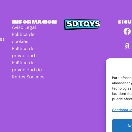
INFORMACIÓN
SÍG
Aviso Legal
Política de
res
cookies
Política de
privacidad
r
Política de
privacidad de
Redes Sociales
Para ofrece
almacenar y
tecnologías
las identifi
puede afect
Gestionar lo
A