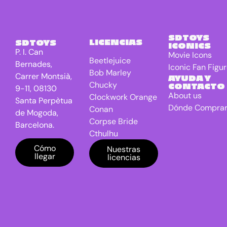
Terrestrial
El Señor de
1
los anillos
SDTOYS
LICENCIAS
SDTOYS
ICONICS
Freddy VS
0
P. I. Can
Movie Icons
Jason
Beetlejuice
Bernades,
Iconic Fan Figu
Bob Marley
Friday the
1
Carrer Montsià,
AYUDA Y
13th
Chucky
CONTACTO
9-11, 08130
About us
Clockwork Orange
Game Of
9
Santa Perpètua
Dónde Compra
Conan
Thrones TV
de Mogoda,
series
Corpse Bride
Barcelona.
Cthulhu
Gremlins
4
DC Universe
Cómo
Nuestras
Harry
17
llegar
licencias
Batman
Potter
Dragon Ball
IT
2
E.T. the Extra-
Terrestrial
Jaws
0
El Señor de los
Jurassic
3
anillos
Park