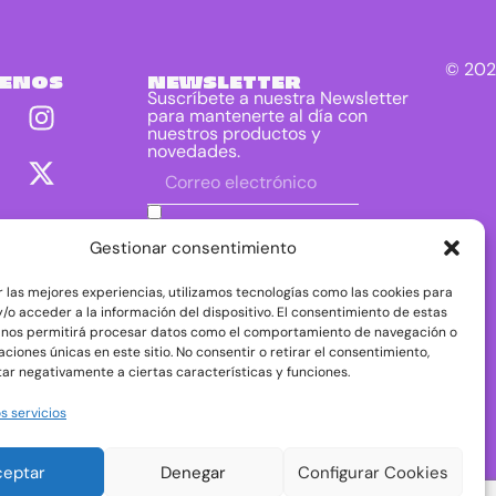
© 202
UENOS
NEWSLETTER
Suscríbete a nuestra Newsletter
para mantenerte al día con
nuestros productos y
novedades.
He leído y acepto las condiciones
contenidas en la política de privacidad
Gestionar consentimiento
sobre el tratamiento de mis datos para
el envío de la newsletter.
r las mejores experiencias, utilizamos tecnologías como las cookies para
DIRAC DIST, S.L. como responsable del
/o acceder a la información del dispositivo. El consentimiento de estas
tratamiento tratará tus datos con la finalidad de
 nos permitirá procesar datos como el comportamiento de navegación o
dar respuesta a tu consulta o petición. Puedes
caciones únicas en este sitio. No consentir o retirar el consentimiento,
acceder, rectificar y suprimir tus datos, así como
ejercer otros derechos consultando la
ar negativamente a ciertas características y funciones.
información adicional y detallada sobre
protección de datos en nuestra
Política de
s servicios
Privacidad
ceptar
Denegar
Configurar Cookies