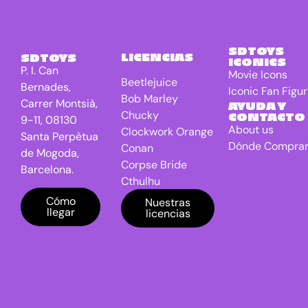
Terrestrial
El Señor de
1
los anillos
SDTOYS
LICENCIAS
SDTOYS
ICONICS
Freddy VS
0
P. I. Can
Movie Icons
Jason
Beetlejuice
Bernades,
Iconic Fan Figu
Bob Marley
Friday the
1
Carrer Montsià,
AYUDA Y
13th
Chucky
CONTACTO
9-11, 08130
About us
Clockwork Orange
Game Of
9
Santa Perpètua
Dónde Compra
Conan
Thrones TV
de Mogoda,
series
Corpse Bride
Barcelona.
Cthulhu
Gremlins
4
DC Universe
Cómo
Nuestras
Harry
17
llegar
licencias
Batman
Potter
Dragon Ball
IT
2
E.T. the Extra-
Terrestrial
Jaws
0
El Señor de los
Jurassic
3
anillos
Park