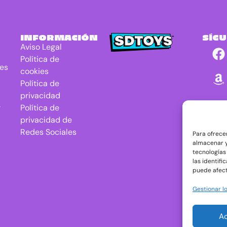
INFORMACIÓN
SÍG
Aviso Legal
Política de
res
cookies
Política de
privacidad
r
Política de
privacidad de
Redes Sociales
Para ofrece
almacenar y
tecnologías
las identifi
puede afect
Gestionar lo
A