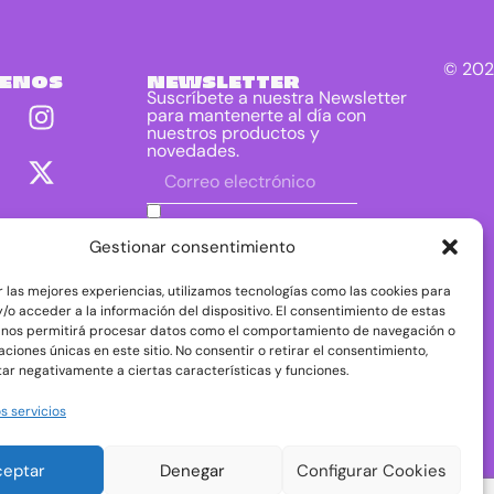
© 202
UENOS
NEWSLETTER
Suscríbete a nuestra Newsletter
para mantenerte al día con
nuestros productos y
novedades.
He leído y acepto las condiciones
contenidas en la política de privacidad
Gestionar consentimiento
sobre el tratamiento de mis datos para
el envío de la newsletter.
r las mejores experiencias, utilizamos tecnologías como las cookies para
DIRAC DIST, S.L. como responsable del
/o acceder a la información del dispositivo. El consentimiento de estas
tratamiento tratará tus datos con la finalidad de
 nos permitirá procesar datos como el comportamiento de navegación o
dar respuesta a tu consulta o petición. Puedes
caciones únicas en este sitio. No consentir o retirar el consentimiento,
acceder, rectificar y suprimir tus datos, así como
ejercer otros derechos consultando la
ar negativamente a ciertas características y funciones.
información adicional y detallada sobre
protección de datos en nuestra
Política de
s servicios
Privacidad
ceptar
Denegar
Configurar Cookies