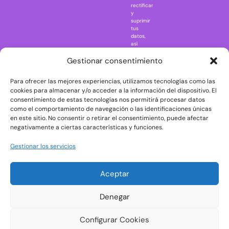
rectificar
One Piece
y
suprimir
Regreso al
tus
futuro
datos,
así
Rick and
como
Morty
ejercer
Gestionar consentimiento
otros
Scarface
derechos
Para ofrecer las mejores experiencias, utilizamos tecnologías como las
consultando
The Big Bang
la
cookies para almacenar y/o acceder a la información del dispositivo. El
Theory
información
consentimiento de estas tecnologías nos permitirá procesar datos
adicional
The Blues
como el comportamiento de navegación o las identificaciones únicas
y
en este sitio. No consentir o retirar el consentimiento, puede afectar
Brothers
detallada
negativamente a ciertas características y funciones.
sobre
The Exorcist
protección
de
The
Gestionar los servicios
datos
Godfather
en
nuestra
The Goonies
Aceptar
Política
The Shining
de
Privacidad
Universal
Denegar
Monsters
Wednesday
Configurar Cookies