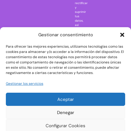
rectificar
One Piece
y
suprimir
Regreso al
tus
futuro
datos,
así
Rick and
como
Morty
ejercer
Gestionar consentimiento
otros
Scarface
derechos
Para ofrecer las mejores experiencias, utilizamos tecnologías como las
consultando
The Big Bang
la
cookies para almacenar y/o acceder a la información del dispositivo. El
Theory
información
consentimiento de estas tecnologías nos permitirá procesar datos
adicional
The Blues
como el comportamiento de navegación o las identificaciones únicas
y
en este sitio. No consentir o retirar el consentimiento, puede afectar
Brothers
detallada
negativamente a ciertas características y funciones.
sobre
The Exorcist
protección
de
The
Gestionar los servicios
datos
Godfather
en
nuestra
The Goonies
Aceptar
Política
The Shining
de
Privacidad
Universal
Denegar
Monsters
Wednesday
Configurar Cookies