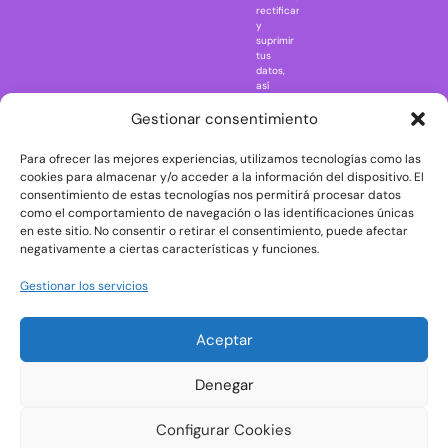
rectificar
One Piece
y
suprimir
Regreso al
tus
futuro
datos,
así
Rick and
como
Morty
ejercer
Gestionar consentimiento
otros
Scarface
derechos
Para ofrecer las mejores experiencias, utilizamos tecnologías como las
consultando
The Big Bang
la
cookies para almacenar y/o acceder a la información del dispositivo. El
Theory
información
consentimiento de estas tecnologías nos permitirá procesar datos
adicional
The Blues
como el comportamiento de navegación o las identificaciones únicas
y
en este sitio. No consentir o retirar el consentimiento, puede afectar
Brothers
detallada
negativamente a ciertas características y funciones.
sobre
The Exorcist
protección
de
The
Gestionar los servicios
datos
Godfather
en
nuestra
The Goonies
Aceptar
Política
The Shining
de
Privacidad
Universal
Denegar
Monsters
Wednesday
Configurar Cookies