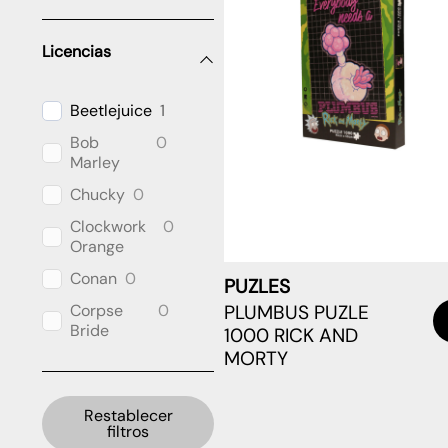
Licencias
Beetlejuice
1
Bob
0
Marley
Chucky
0
Clockwork
0
Orange
Conan
0
PUZLES
PLUMBUS PUZLE
Corpse
0
Bride
1000 RICK AND
MORTY
Cthulhu
0
DC
6
Universe
Restablecer
filtros
Dragon
0