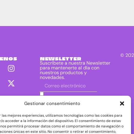
© 202
UENOS
NEWSLETTER
Suscríbete a nuestra Newsletter
para mantenerte al día con
nuestros productos y
novedades.
He leído y acepto las condiciones
contenidas en la política de privacidad
Gestionar consentimiento
sobre el tratamiento de mis datos para
el envío de la newsletter.
r las mejores experiencias, utilizamos tecnologías como las cookies para
DIRAC DIST, S.L. como responsable del
/o acceder a la información del dispositivo. El consentimiento de estas
tratamiento tratará tus datos con la finalidad de
 nos permitirá procesar datos como el comportamiento de navegación o
dar respuesta a tu consulta o petición. Puedes
caciones únicas en este sitio. No consentir o retirar el consentimiento,
acceder, rectificar y suprimir tus datos, así como