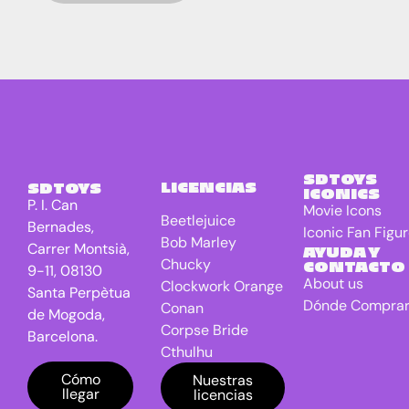
Ball
E.T. the
1
Extra-
Terrestrial
El Señor de
0
los anillos
Freddy VS
0
Jason
SDTOYS
LICENCIAS
SDTOYS
ICONICS
P. I. Can
Friday the
0
Movie Icons
Beetlejuice
13th
Bernades,
Iconic Fan Figu
Bob Marley
Carrer Montsià,
AYUDA Y
Game Of
0
Chucky
CONTACTO
9-11, 08130
Thrones TV
About us
Clockwork Orange
series
Santa Perpètua
Dónde Compra
Conan
de Mogoda,
Gremlins
0
Corpse Bride
Barcelona.
Harry
5
Cthulhu
Potter
DC Universe
Cómo
Nuestras
llegar
licencias
Batman
IT
0