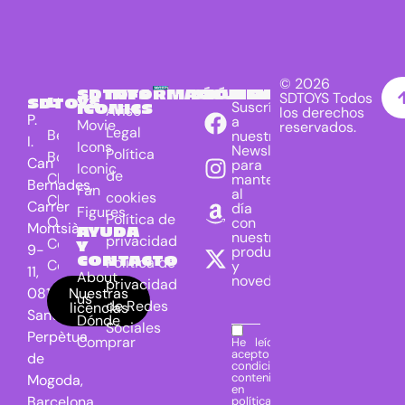
© 2026
SDTOYS
INFORMACIÓN
SÍGUENOS
NEWSLETTER
SDTOYS Todos
LICENCIAS
SDTOYS
Suscríbete
ICONICS
Aviso
los derechos
P.
a
Movie
reservados.
Legal
Beetlejuice
nuestra
I.
Icons
Newsletter
Política
Bob Marley
Can
para
Iconic
de
Chucky
mantenerte
Bernades,
Fan
al
cookies
Clockwork
Carrer
día
Figures
Política de
Orange
con
Montsià,
AYUDA
nuestros
privacidad
Conan
Y
9-
productos
CONTACTO
Política de
Corpse Bride
y
11,
About
novedades.
privacidad
Cthulhu
08130
Nuestras
us
de Redes
licencias
DC Universe
Santa
Dónde
Sociales
Batman
Perpètua
Comprar
He leído y
Dragon Ball
acepto las
de
condiciones
E.T. the Extra-
contenidas
Mogoda,
en la
Terrestrial
Barcelona.
política de