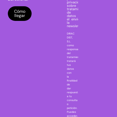
privacidad
El Señor de
sobre el
tratamiento
los anillos
Cómo
de mis
llegar
Freddy VS
datos para
el envío de
Jason
la
newsletter.
Friday the
DIRAC
13th
DIST,
Game Of
S.L.
como
Thrones TV
responsable
series
del
tratamiento
Gremlins
tratará
tus
Harry Potter
datos
IT
con
la
Jaws
finalidad
Jurassic Park
de
dar
Mazinger Z
respuesta
a tu
Movie Icons
consulta
Naruto
o
petición.
Nightmare in
Puedes
Elm Street
acceder,