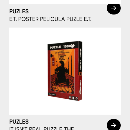
PUZLES
E.T. POSTER PELICULA PUZLE E.T.
PUZLES
IT ISN’T REAL PUZZLE THE