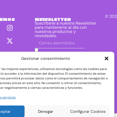
© 202
UENOS
NEWSLETTER
Suscríbete a nuestra Newsletter
para mantenerte al día con
nuestros productos y
novedades.
He leído y acepto las condiciones
contenidas en la política de privacidad
Gestionar consentimiento
sobre el tratamiento de mis datos para
el envío de la newsletter.
r las mejores experiencias, utilizamos tecnologías como las cookies para
DIRAC DIST, S.L. como responsable del
/o acceder a la información del dispositivo. El consentimiento de estas
tratamiento tratará tus datos con la finalidad de
 nos permitirá procesar datos como el comportamiento de navegación o
dar respuesta a tu consulta o petición. Puedes
caciones únicas en este sitio. No consentir o retirar el consentimiento,
acceder, rectificar y suprimir tus datos, así como
ejercer otros derechos consultando la
ar negativamente a ciertas características y funciones.
información adicional y detallada sobre
protección de datos en nuestra
Política de
s servicios
Privacidad
ceptar
Denegar
Configurar Cookies