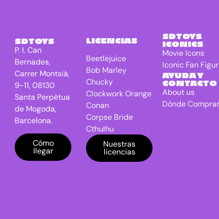
Terrestrial
El Señor de
4
los anillos
SDTOYS
LICENCIAS
SDTOYS
ICONICS
Freddy VS
0
P. I. Can
Movie Icons
Jason
Beetlejuice
Bernades,
Iconic Fan Figu
Bob Marley
Friday the
0
Carrer Montsià,
AYUDA Y
13th
Chucky
CONTACTO
9-11, 08130
About us
Clockwork Orange
Game Of
0
Santa Perpètua
Dónde Compra
Conan
Thrones TV
de Mogoda,
series
Corpse Bride
Barcelona.
Cthulhu
Gremlins
7
DC Universe
Cómo
Nuestras
Harry
0
llegar
licencias
Batman
Potter
Dragon Ball
IT
1
E.T. the Extra-
Terrestrial
Jaws
1
El Señor de los
Jurassic
0
anillos
Park