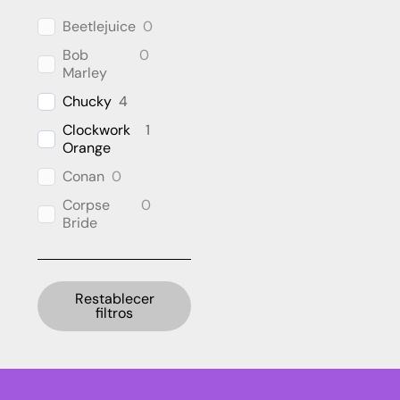
Beetlejuice
0
Bob
0
Marley
Chucky
4
Clockwork
1
Orange
Conan
0
Corpse
0
Bride
Cthulhu
0
DC
3
Universe
Restablecer
filtros
Dragon
0
Ball
E.T. the
5
Extra-