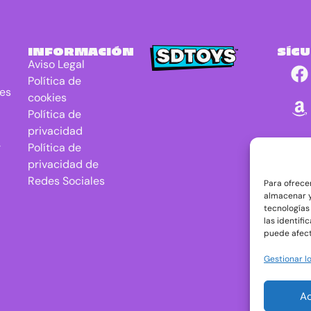
INFORMACIÓN
SÍG
Aviso Legal
Política de
res
cookies
Política de
privacidad
r
Política de
privacidad de
Redes Sociales
Para ofrece
almacenar y
tecnologías
las identifi
puede afect
Gestionar lo
A