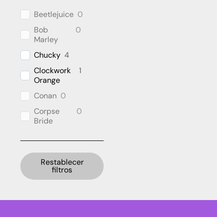
Beetlejuice
0
Bob
0
Marley
Chucky
4
Clockwork
1
Orange
Conan
0
Corpse
0
Bride
Cthulhu
0
DC
3
Universe
Restablecer
filtros
Dragon
0
Ball
E.T. the
5
Extra-