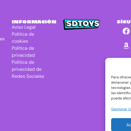
INFORMACIÓN
SÍG
Aviso Legal
Política de
res
cookies
Política de
privacidad
r
Política de
privacidad de
Redes Sociales
Para ofrece
almacenar y
tecnologías
las identifi
puede afect
Gestionar lo
A