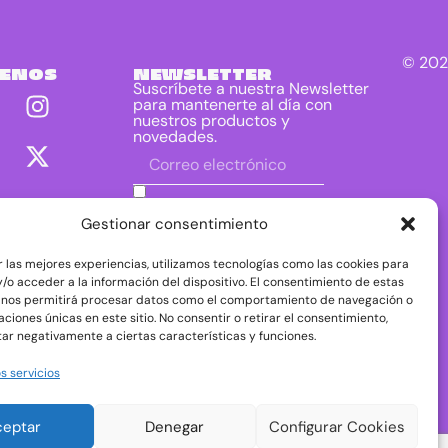
© 202
UENOS
NEWSLETTER
Suscríbete a nuestra Newsletter
para mantenerte al día con
nuestros productos y
novedades.
He leído y acepto las condiciones
contenidas en la política de privacidad
Gestionar consentimiento
sobre el tratamiento de mis datos para
el envío de la newsletter.
r las mejores experiencias, utilizamos tecnologías como las cookies para
DIRAC DIST, S.L. como responsable del
/o acceder a la información del dispositivo. El consentimiento de estas
tratamiento tratará tus datos con la finalidad de
 nos permitirá procesar datos como el comportamiento de navegación o
dar respuesta a tu consulta o petición. Puedes
caciones únicas en este sitio. No consentir o retirar el consentimiento,
acceder, rectificar y suprimir tus datos, así como
ejercer otros derechos consultando la
ar negativamente a ciertas características y funciones.
información adicional y detallada sobre
protección de datos en nuestra
Política de
s servicios
Privacidad
ceptar
Denegar
Configurar Cookies