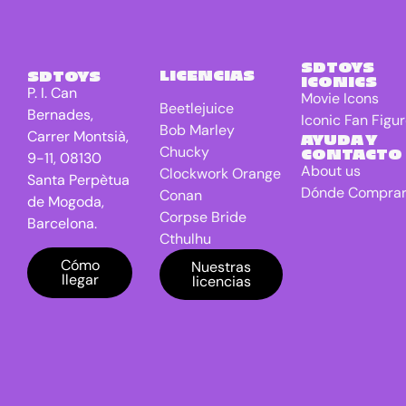
Terrestrial
El Señor de
4
los anillos
SDTOYS
LICENCIAS
SDTOYS
ICONICS
Freddy VS
0
P. I. Can
Movie Icons
Jason
Beetlejuice
Bernades,
Iconic Fan Figu
Bob Marley
Friday the
0
Carrer Montsià,
AYUDA Y
13th
Chucky
CONTACTO
9-11, 08130
About us
Clockwork Orange
Game Of
0
Santa Perpètua
Dónde Compra
Conan
Thrones TV
de Mogoda,
series
Corpse Bride
Barcelona.
Cthulhu
Gremlins
7
DC Universe
Cómo
Nuestras
Harry
0
llegar
licencias
Batman
Potter
Dragon Ball
IT
1
E.T. the Extra-
Terrestrial
Jaws
1
El Señor de los
Jurassic
0
anillos
Park